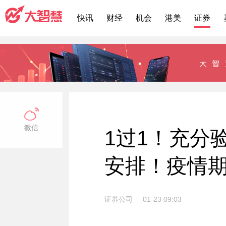
快讯
财经
机会
港美
证券
微信
1过1！充分
安排！疫情
证券公司
01-23 09:03