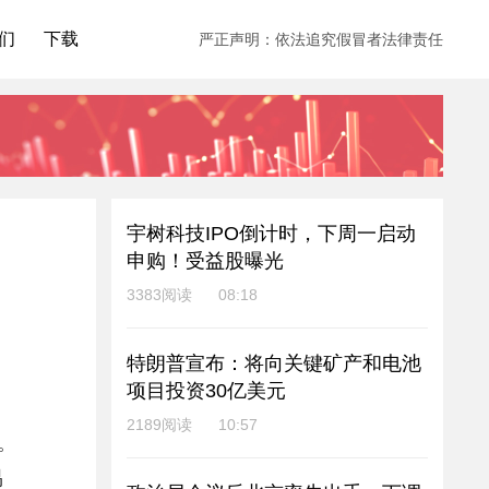
们
下载
严正声明：依法追究假冒者法律责任
宇树科技IPO倒计时，下周一启动
申购！受益股曝光
3383阅读
08:18
特朗普宣布：将向关键矿产和电池
项目投资30亿美元
2189阅读
10:57
。
易