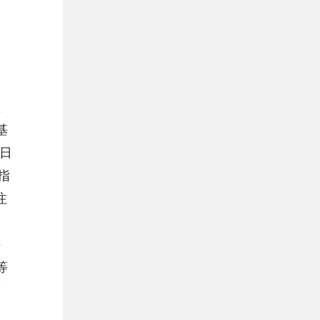
偏
易
理
基
2日
指
注
科
等
前
公