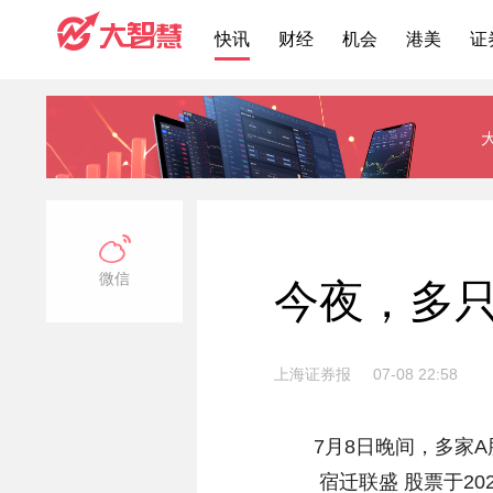
快讯
财经
机会
港美
证
微信
今夜，多只
上海证券报
07-08 22:58
7月8日晚间，多家A
宿迁联盛 股票于2026年