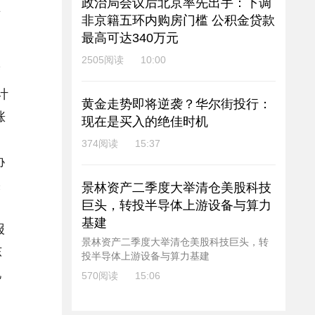
政治局会议后北京率先出手：下调
有
非京籍五环内购房门槛 公积金贷款
最高可达340万元
2505阅读
10:00
度
计
黄金走势即将逆袭？华尔街投行：
涨
现在是买入的绝佳时机
374阅读
15:37
协
实
景林资产二季度大举清仓美股科技
巨头，转投半导体上游设备与算力
基建
报
景林资产二季度大举清仓美股科技巨头，转
东
投半导体上游设备与算力基建
亿
570阅读
15:06