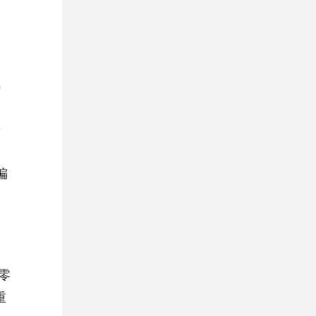
公
提
或
并
偏
易
收
零
重