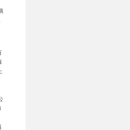
易
规
万
源
上
及
公
市
幅