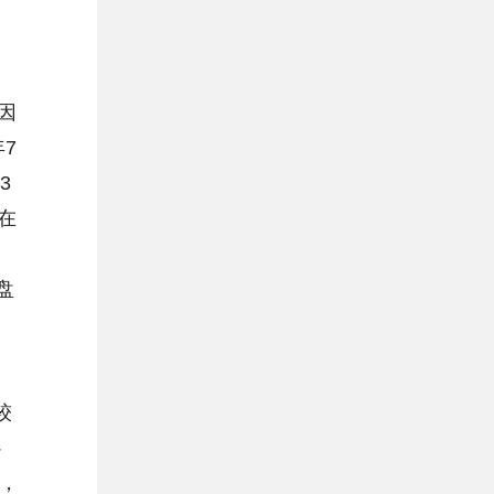
易
因
7
3
在
。
盘
属
较
心
小，