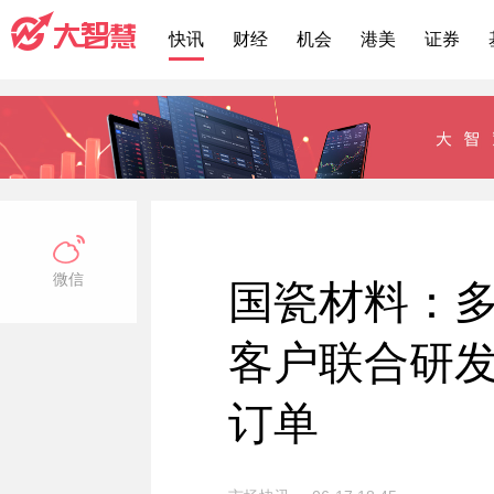
快讯
财经
机会
港美
证券
微信
国瓷材料：
客户联合研发
订单