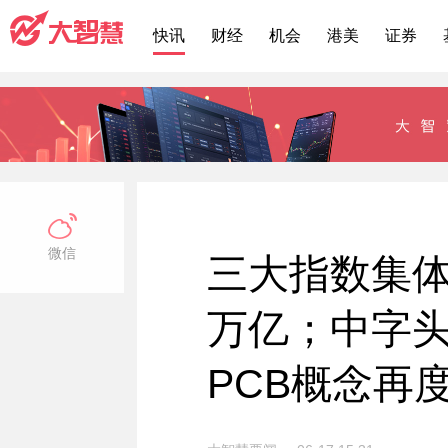
快讯
财经
机会
港美
证券
微信
三大指数集体
万亿；中字
PCB概念再