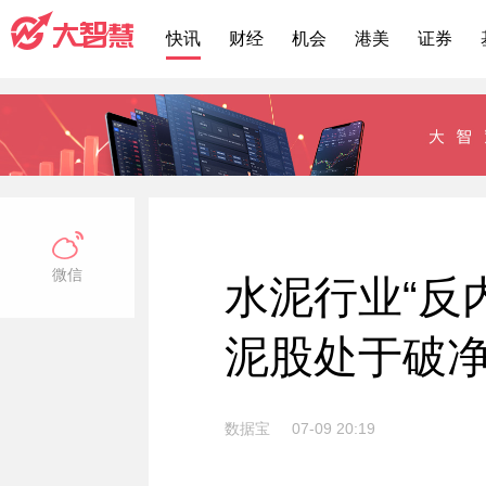
快讯
财经
机会
港美
证券
微信
水泥行业“反
泥股处于破
数据宝
07-09 20:19