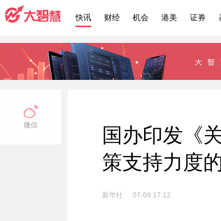
快讯
财经
机会
港美
证券
微信
国办印发《
策支持力度
新华社
07-09 17:12