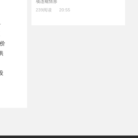
项违规情形
239阅读
20:55
料
额
铵价
供
中
设