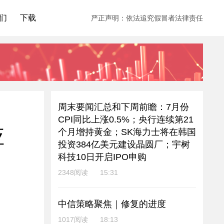
们
下载
严正声明：依法追究假冒者法律责任
周末要闻汇总和下周前瞻：7月份
CPI同比上涨0.5%；央行连续第21
应
个月增持黄金；SK海力士将在韩国
投资384亿美元建设晶圆厂；宇树
科技10日开启IPO申购
2348阅读
15:31
中信策略聚焦｜修复的进度
1017阅读
18:13