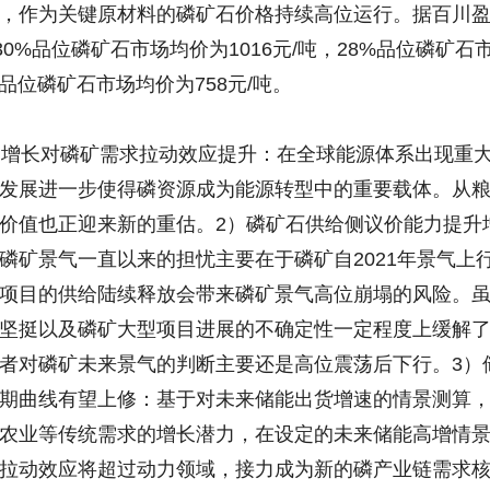
，作为关键原材料的磷矿石价格持续高位运行。据百川
30%品位磷矿石市场均价为1016元/吨，28%品位磷矿石
%品位磷矿石市场均价为758元/吨。
能 增长对磷矿需求拉动效应提升：在全球能源体系出现重
发展进一步使得磷资源成为能源转型中的重要载体。从
价值也正迎来新的重估。2）磷矿石供给侧议价能力提升
磷矿景气一直以来的担忧主要在于磷矿自2021年景气上
项目的供给陆续释放会带来磷矿景气高位崩塌的风险。
坚挺以及磷矿大型项目进展的不确定性一定程度上缓解
者对磷矿未来景气的判断主要还是高位震荡后下行。3）
期曲线有望上修：基于对未来储能出货增速的情景测算
农业等传统需求的增长潜力，在设定的未来储能高增情
拉动效应将超过动力领域，接力成为新的磷产业链需求