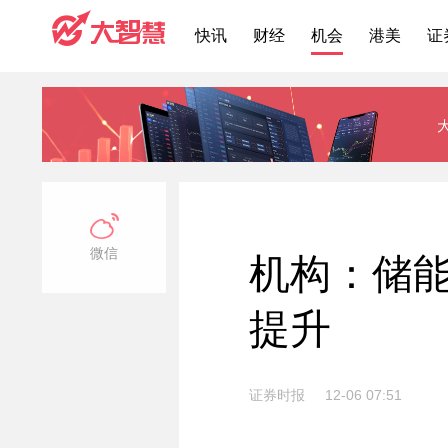
快讯
财经
机会
港美
证
微信
机构：储
提升
证券时报
12-06 07:51