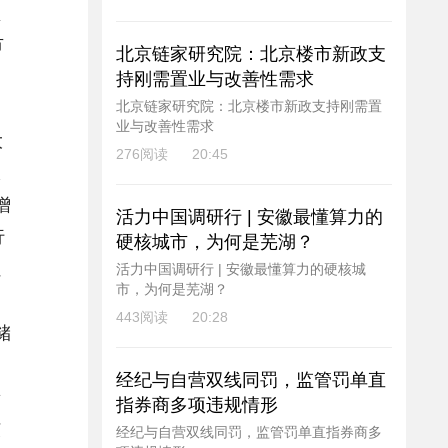
盈
市
北京链家研究院：北京楼市新政支
持刚需置业与改善性需求
北京链家研究院：北京楼市新政支持刚需置
业与改善性需求
大
276阅读
20:45
粮
增
活力中国调研行 | 安徽最懂算力的
行
硬核城市，为何是芜湖？
虽
活力中国调研行 | 安徽最懂算力的硬核城
市，为何是芜湖？
了
443阅读
20:28
储
，
经纪与自营双线同罚，监管罚单直
景
指券商多项违规情形
核
经纪与自营双线同罚，监管罚单直指券商多